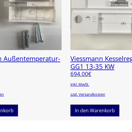
n Außentemperatur-
Viessmann Kesselre
GG1 13-35 KW
694,00
€
inkl. MwSt.
ten
zzgl. Versandkosten
enkorb
In den Warenkorb