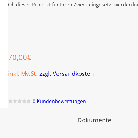
Ob dieses Produkt für Ihren Zweck eingesetzt werden ka
70,00
€
inkl. MwSt.
zzgl. Versandkosten
0
Kundenbewertungen
B
e
w
Dokumente
e
r
t
e