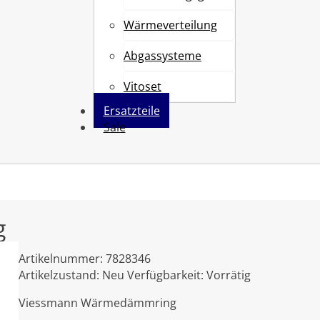
Wärmeverteilung
Abgassysteme
Vitoset
Ersatzteile
Sale
g
Artikelnummer:
7828346
Artikelzustand:
Neu
Verfügbarkeit:
Vorrätig
Viessmann Wärmedämmring