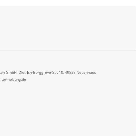
ten GmbH, Dietrich-Borggreve-Str. 10, 49828 Neuenhaus
liter-heizung.de