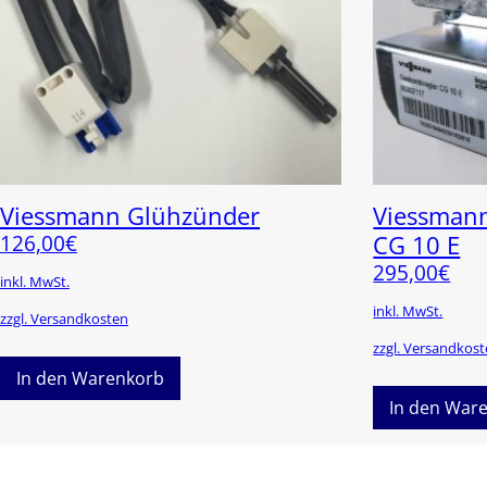
Viessmann Glühzünder
Viessmann
126,00
€
CG 10 E
295,00
€
inkl. MwSt.
inkl. MwSt.
zzgl. Versandkosten
zzgl. Versandkos
In den Warenkorb
In den War