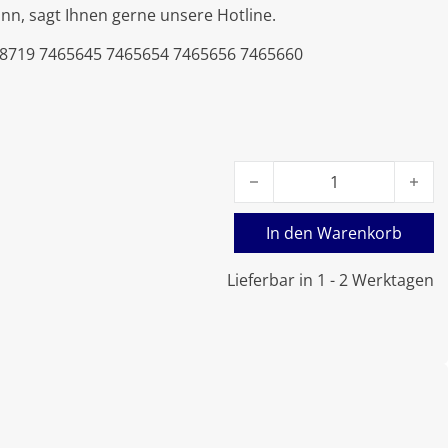
nn, sagt Ihnen gerne unsere Hotline.
78719 7465645 7465654 7465656 7465660
Viessmann Wärmetauscher V
In den Warenkorb
Lieferbar in 1 - 2 Werktagen