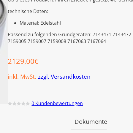
technische Daten:
Material: Edelstahl
Passend zu folgenden Grundgeräten: 7143471 7143472
7159005 7159007 7159008 7167063 7167064
2129,00
€
inkl. MwSt.
zzgl. Versandkosten
0
Kundenbewertungen
B
e
w
Dokumente
e
r
t