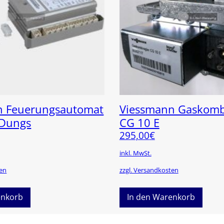
n Feuerungsautomat
Viessmann Gaskombi
 Dungs
CG 10 E
295,00
€
inkl. MwSt.
ten
zzgl. Versandkosten
enkorb
In den Warenkorb