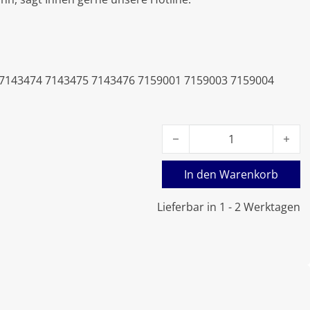
 7143474 7143475 7143476 7159001 7159003 7159004
Viessmann Wärmetauscher 
In den Warenkorb
Lieferbar in 1 - 2 Werktagen