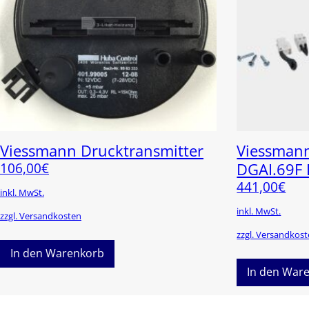
Viessmann Drucktransmitter
Viessman
106,00
€
DGAI.69F
441,00
€
inkl. MwSt.
inkl. MwSt.
zzgl. Versandkosten
zzgl. Versandkos
In den Warenkorb
In den War