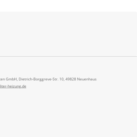
ten GmbH, Dietrich-Borggreve-Str. 10, 49828 Neuenhaus
liter-heizung.de