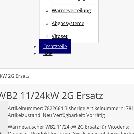
Wärmeverteilung
Abgassysteme
Vitoset
Ersatzteile
Sale
kW 2G Ersatz
WB2 11/24kW 2G Ersatz
Artikelnummer:
7822664
Bisherige Artikelnummern:
78
Artikelzustand:
Neu
Verfügbarkeit:
Vorrätig
Wärmetauscher WB2 11/24kW 2G Ersatz für Vitodens:
Ob dieses Produkt für Ihren Zweck eingesetzt werden ka