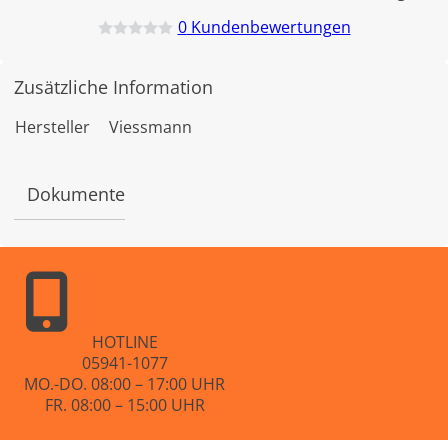
0
Kundenbewertungen
B
e
w
Zusätzliche Information
e
r
t
Hersteller
Viessmann
e
t
m
i
Dokumente
t
0
v
o
n
5
HOTLINE
05941-1077
MO.-DO. 08:00 – 17:00 UHR
FR. 08:00 – 15:00 UHR