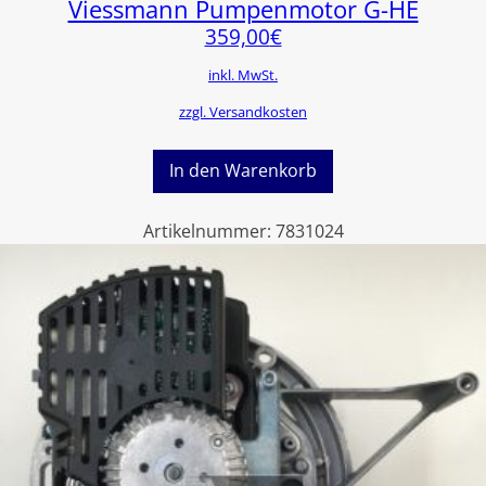
Viessmann Pumpenmotor G-HE
359,00
€
inkl. MwSt.
zzgl. Versandkosten
In den Warenkorb
Artikelnummer:
7831024