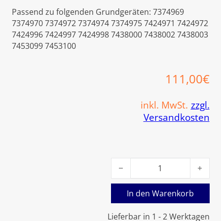
Passend zu folgenden Grundgeräten: 7374969
7374970 7374972 7374974 7374975 7424971 7424972
7424996 7424997 7424998 7438000 7438002 7438003
7453099 7453100
111,00
€
inkl. MwSt.
zzgl.
Versandkosten
Viessmann Wartungsset Vito
In den Warenkorb
Lieferbar in 1 - 2 Werktagen