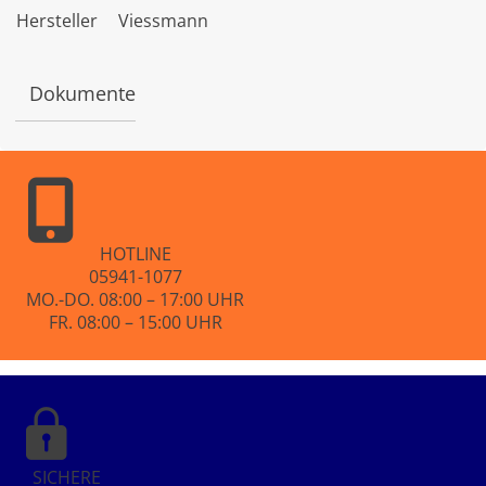
t
Hersteller
Viessmann
e
t
m
i
Dokumente
t
0
v
o
n
5
HOTLINE
05941-1077
MO.-DO. 08:00 – 17:00 UHR
FR. 08:00 – 15:00 UHR
SICHERE