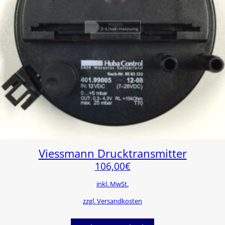
Viessmann Drucktransmitter
106,00
€
inkl. MwSt.
zzgl. Versandkosten