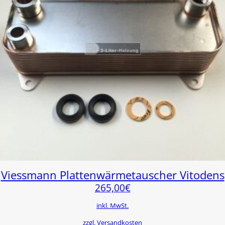
Viessmann Plattenwärmetauscher Vitodens
265,00
€
inkl. MwSt.
zzgl. Versandkosten