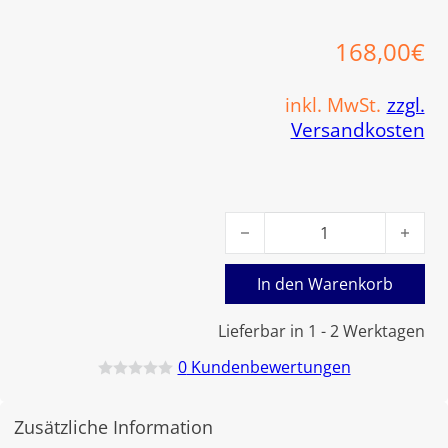
168,00
€
inkl. MwSt.
zzgl.
Versandkosten
Viessmann Wasserdruckwächt
In den Warenkorb
Lieferbar in 1 - 2 Werktagen
0
Kundenbewertungen
B
e
w
Zusätzliche Information
e
r