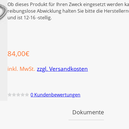
Ob dieses Produkt für Ihren Zweck eingesetzt werden ka
reibungslose Abwicklung halten Sie bitte die Hersteller
und ist 12-16 -stellig.
84,00
€
inkl. MwSt.
zzgl. Versandkosten
0
Kundenbewertungen
B
e
w
Dokumente
e
r
t
e