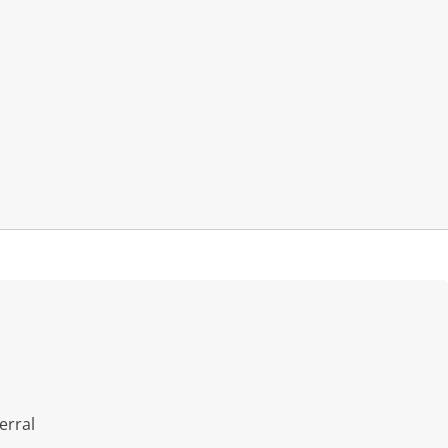
Mein Konto
FAQ
Warenkorb
erral