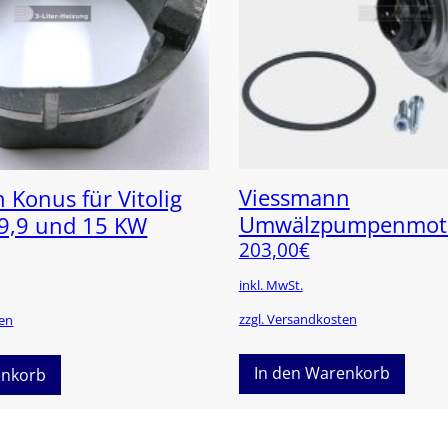
Viessmann
 Konus für Vitolig
Umwälzpumpenmotor
9,9 und 15 KW
203,00
€
inkl. MwSt.
zzgl. Versandkosten
ten
In den Warenkorb
enkorb