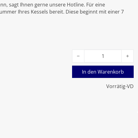
nn, sagt Ihnen gerne unsere Hotline. Für eine
nummer Ihres Kessels bereit. Diese beginnt mit einer 7
Viessmann Zündgasleitung (
In den Warenkorb
Vorrätig-VD