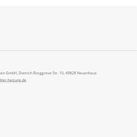
ten GmbH, Dietrich-Borggreve-Str. 10, 49828 Neuenhaus
liter-heizung.de