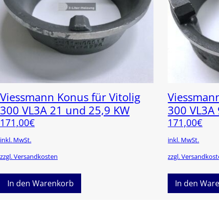
Viessmann Konus für Vitolig
Viessmann
300 VL3A 21 und 25,9 KW
300 VL3A 
171,00
€
171,00
€
inkl. MwSt.
inkl. MwSt.
zzgl. Versandkosten
zzgl. Versandkos
In den Warenkorb
In den War