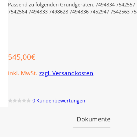
Passend zu folgenden Grundgeräten: 7494834 7542557
7542564 7494833 7498628 7494836 7452947 7542563 75
545,00
€
inkl. MwSt.
zzgl. Versandkosten
0
Kundenbewertungen
B
e
w
Dokumente
e
r
t
e