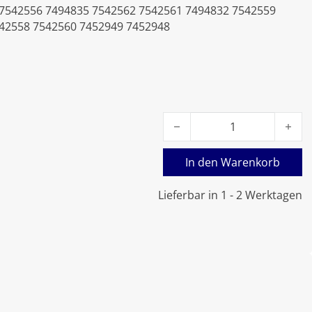
 7542556 7494835 7542562 7542561 7494832 7542559
42558 7542560 7452949 7452948
Viessmann Vitotronic 200 
In den Warenkorb
Lieferbar in 1 - 2 Werktagen