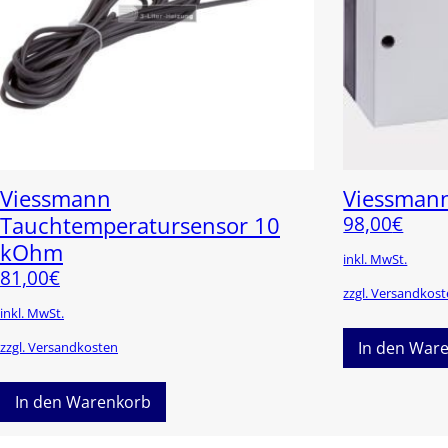
Viessmann
Viessmann
Tauchtemperatursensor 10
98,00
€
kOhm
inkl. MwSt.
81,00
€
zzgl. Versandkos
inkl. MwSt.
In den War
zzgl. Versandkosten
In den Warenkorb