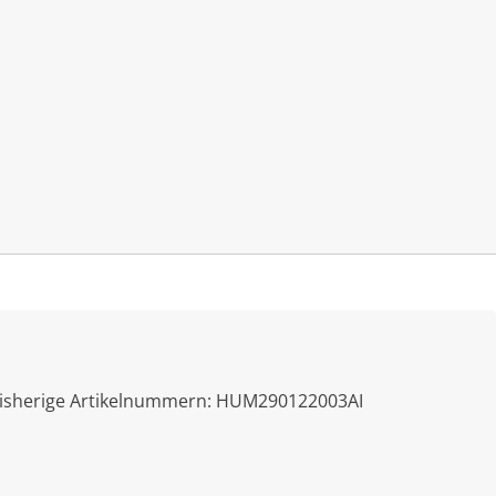
Mein Konto
FAQ
Warenkorb
isherige Artikelnummern:
HUM290122003AI