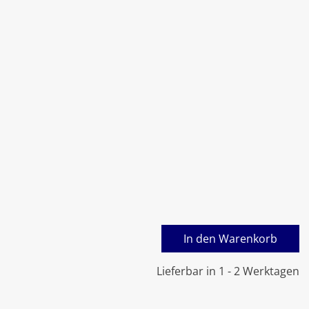
 22134,00€
ist: 12451,00€.
Samsung WPLW-Hub Mono H
In den Warenkorb
Lieferbar in 1 - 2 Werktagen