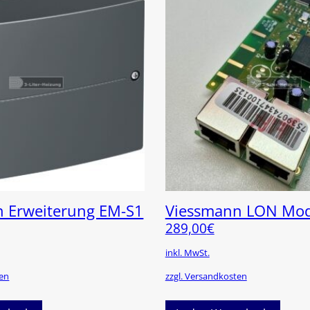
 Erweiterung EM-S1
Viessmann LON Mo
289,00
€
inkl. MwSt.
ten
zzgl. Versandkosten