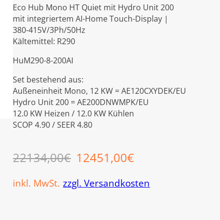
Eco Hub Mono HT Quiet mit Hydro Unit 200
mit integriertem AI-Home Touch-Display |
380-415V/3Ph/50Hz
Kältemittel: R290
HuM290-8-200AI
Set bestehend aus:
Außeneinheit Mono, 12 KW = AE120CXYDEK/EU
Hydro Unit 200 = AE200DNWMPK/EU
12.0 KW Heizen / 12.0 KW Kühlen
SCOP 4.90 / SEER 4.80
Ursprünglicher Preis war:
Aktueller Preis 
22134,00
€
12451,00
€
inkl. MwSt.
zzgl. Versandkosten