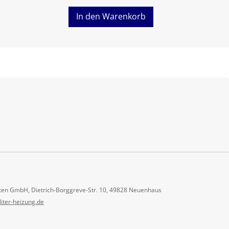
In den Warenkorb
ten GmbH, Dietrich-Borggreve-Str. 10, 49828 Neuenhaus
liter-heizung.de