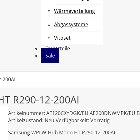
Wärmeverteilung
Abgassysteme
Vitoset
Ersatzteile
Sale
-200AI
T R290-12-200AI
Artikelnummer:
AE120CXYDGK/EU AE200DNWMPK/EU
B
Artikelzustand:
Neu
Verfügbarkeit:
Vorrätig
Samsung WPLW-Hub Mono HT R290-12-200AI