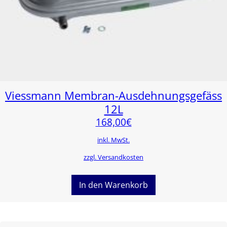
Viessmann Membran-Ausdehnungsgefäss
12L
168,00
€
inkl. MwSt.
zzgl. Versandkosten
In den Warenkorb