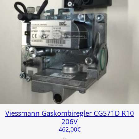
Viessmann Gaskombiregler CGS71D R10
206V
462,00
€