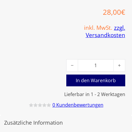
28,00
€
inkl. MwSt.
zzgl.
Versandkosten
Viessmann Codierstecker 24
In den Warenkorb
Lieferbar in 1 - 2 Werktagen
0
Kundenbewertungen
B
e
w
Zusätzliche Information
e
r
t