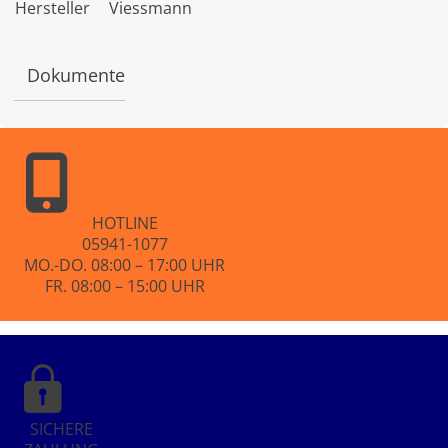
Hersteller
Viessmann
e
t
m
i
Dokumente
t
0
v
o
n
5
HOTLINE
05941-1077
MO.-DO. 08:00 – 17:00 UHR
FR. 08:00 – 15:00 UHR
SICHERE