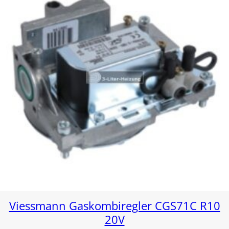
Viessmann Gaskombiregler CGS71C R10
20V