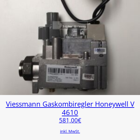
Viessmann Gaskombiregler Honeywell V
4610
581,00
€
inkl. MwSt.