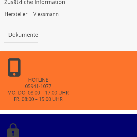
Zusätzliche Information
e
r
t
Hersteller
Viessmann
e
t
m
i
Dokumente
t
0
v
o
n
5
HOTLINE
05941-1077
MO.-DO. 08:00 – 17:00 UHR
FR. 08:00 – 15:00 UHR