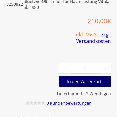
Bluetwin-Ölbrenner für Nach-rüstung Vitola
7259822
ab 1980
210,00
€
inkl. MwSt.
zzgl.
Versandkosten
Viessmann Flammrohraufsatz 
In den Warenkorb
Lieferbar in 1 - 2 Werktagen
0
Kundenbewertungen
B
e
w