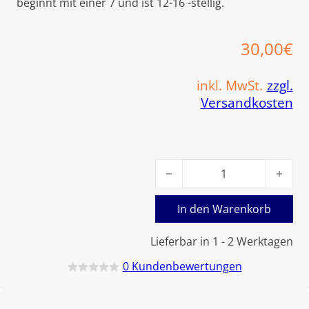
beginnt mit einer 7 und ist 12-16 -stellig.
30,00
€
inkl. MwSt.
zzgl.
Versandkosten
Viessmann Leitung ION/PE M
In den Warenkorb
Lieferbar in 1 - 2 Werktagen
0
Kundenbewertungen
B
e
w
e