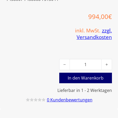
994,00
€
inkl. MwSt.
zzgl.
Versandkosten
Viessmann Speicher 100L Me
In den Warenkorb
Lieferbar in 1 - 2 Werktagen
0
Kundenbewertungen
B
e
w
e