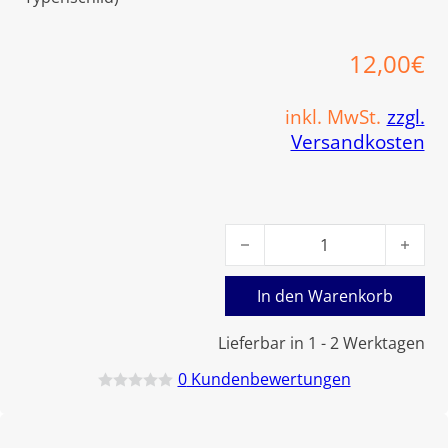
12,00
€
inkl. MwSt.
zzgl.
Versandkosten
Viessmann Strömungsblende
In den Warenkorb
Lieferbar in 1 - 2 Werktagen
0
Kundenbewertungen
B
e
w
e