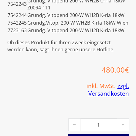
Grundg. Vitopend 200-W WH2B U-rla 18kW
7542243
Z0094-111
7542244
Grundg. Vitopend 200-W WH2B K-rla 18kW
7542245
Grundg.Vitop. 200-W WH2B K-rla 18kW Wien
7723163
Grundg. Vitopend 200-W WH2B K-rla 18kW
Ob dieses Produkt für Ihren Zweck eingesetzt
werden kann, sagt Ihnen gerne unsere Hotline.
480,00
€
inkl. MwSt.
zzgl.
Versandkosten
Viessmann Umwälzpumpenmo