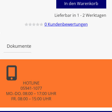
In den Warenkorb
Lieferbar in 1 - 2 Werktagen
0
Kundenbewertungen
B
e
w
e
r
Dokumente
t
e
t
m
i
t
0
v
o
n
HOTLINE
5
05941-1077
MO.-DO. 08:00 – 17:00 UHR
FR. 08:00 – 15:00 UHR