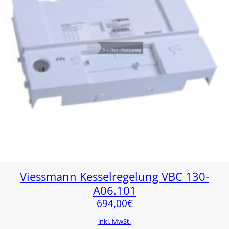
Viessmann Kesselregelung VBC 130-
A06.101
694,00
€
inkl. MwSt.