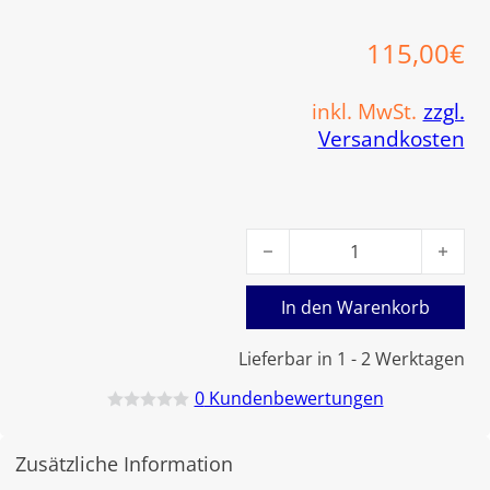
115,00
€
inkl. MwSt.
zzgl.
Versandkosten
Viessmann Wartungsset Vito
In den Warenkorb
Lieferbar in 1 - 2 Werktagen
0
Kundenbewertungen
B
e
w
Zusätzliche Information
e
r