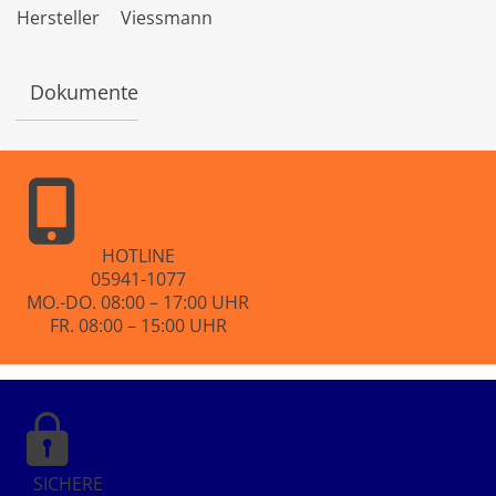
t
Hersteller
Viessmann
e
t
m
i
Dokumente
t
0
v
o
n
5
HOTLINE
05941-1077
MO.-DO. 08:00 – 17:00 UHR
FR. 08:00 – 15:00 UHR
SICHERE