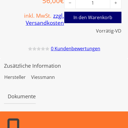
56,00
€
inkl. MwSt.
zzgl.
In den Warenkorb
Versandkosten
Vorrätig-VD
0
Kundenbewertungen
B
e
w
Zusätzliche Information
e
r
t
Hersteller
Viessmann
e
t
m
i
Dokumente
t
0
v
o
n
5