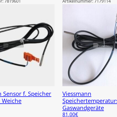
r:
7819601
Artikelnummer:
7179114
 Sensor f. Speicher
Viessmann
. Weiche
Speichertemperatur
Gaswandgeräte
81,00
€