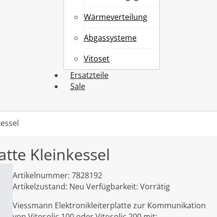
Wärmeverteilung
Abgassysteme
Vitoset
Ersatzteile
Sale
kessel
atte Kleinkessel
Artikelnummer:
7828192
Artikelzustand:
Neu
Verfügbarkeit:
Vorrätig
Viessmann Elektronikleiterplatte zur Kommunikation
von Vitosolic 100 oder Vitosolic 200 mit: