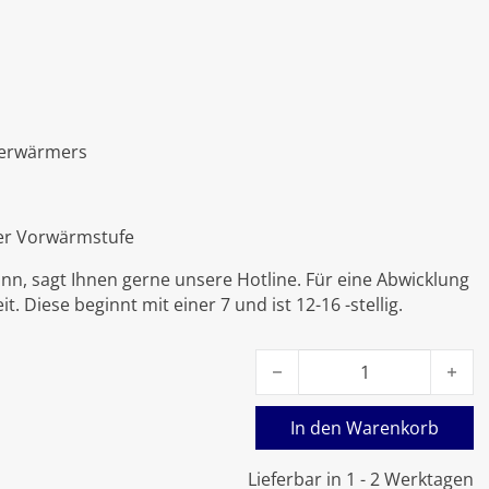
rerwärmers
er Vorwärmstufe
nn, sagt Ihnen gerne unsere Hotline. Für eine Abwicklung
. Diese beginnt mit einer 7 und ist 12-16 -stellig.
Viessmann Elektronikleiterp
In den Warenkorb
Lieferbar in 1 - 2 Werktagen