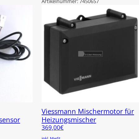
Artikelnummer:
7450657
Viessmann Mischermotor für
sensor
Heizungsmischer
369,00
€
inkl. MwSt.