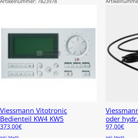
Artikelnummer:
7823978
Artikelnumme
Viessmann Vitotronic
Viessmann
Bedienteil KW4 KW5
oder hydr
373,00
€
97,00
€
inkl. MwSt.
inkl. MwSt.