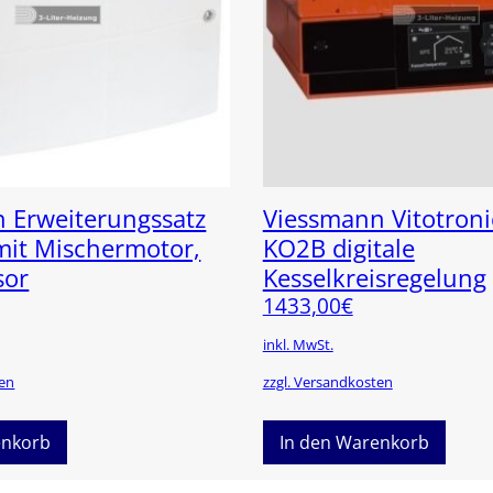
 Erweiterungssatz
Viessmann Vitotroni
mit Mischermotor,
KO2B digitale
sor
Kesselkreisregelung
1433,00
€
inkl. MwSt.
ten
zzgl. Versandkosten
enkorb
In den Warenkorb