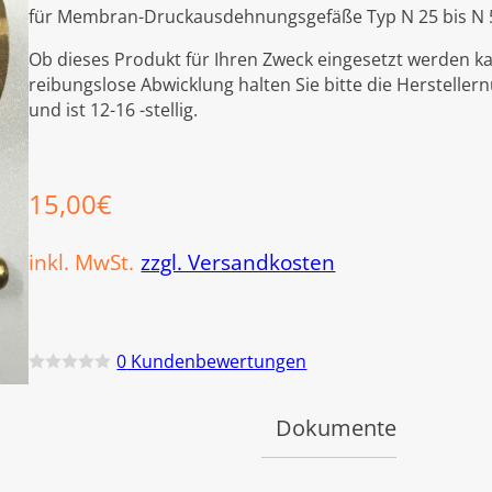
für Membran-Druckausdehnungsgefäße Typ N 25 bis N 
Ob dieses Produkt für Ihren Zweck eingesetzt werden ka
reibungslose Abwicklung halten Sie bitte die Hersteller
und ist 12-16 -stellig.
15,00
€
inkl. MwSt.
zzgl. Versandkosten
0
Kundenbewertungen
B
e
w
Dokumente
e
r
t
e