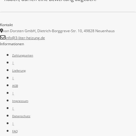
Kontakt
van Dorsten GmbH, Dietrich-Borggreve-Str. 10, 49828 Neuenhaus
info@3-liter-heizung.de
Informationen
Zahlungsarten
|
Lieferung
|
AGB
|
Impressum
|
Datenschutz
|
FAQ