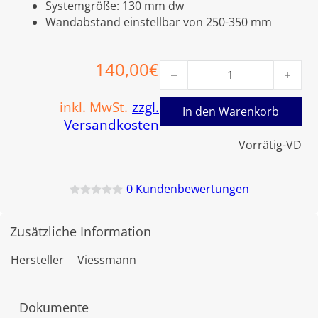
Systemgröße: 130 mm dw
Wandabstand einstellbar von 250-350 mm
140,00
€
Viessmann Wandabstandhalt
inkl. MwSt.
zzgl.
In den Warenkorb
Versandkosten
Vorrätig-VD
0
Kundenbewertungen
B
e
w
Zusätzliche Information
e
r
t
Hersteller
Viessmann
e
t
m
i
Dokumente
t
0